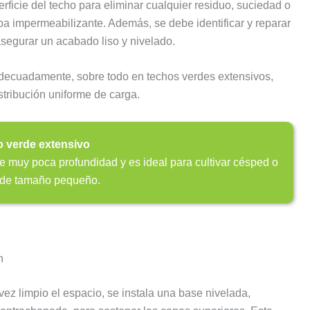
rficie del techo para eliminar cualquier residuo, suciedad o
pa impermeabilizante. Además, se debe identificar y reparar
 asegurar un acabado liso y nivelado.
 adecuadamente, sobre todo en techos verdes extensivos,
stribución uniforme de carga.
 verde extensivo
ne muy poca profundidad y es ideal para cultivar césped o
 de tamaño pequeño.
n
vez limpio el espacio, se instala una base nivelada,