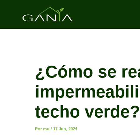
Ir
al
contenido
¿Cómo se rea
impermeabili
techo verde?
Por
mu
/
17 Jun, 2024