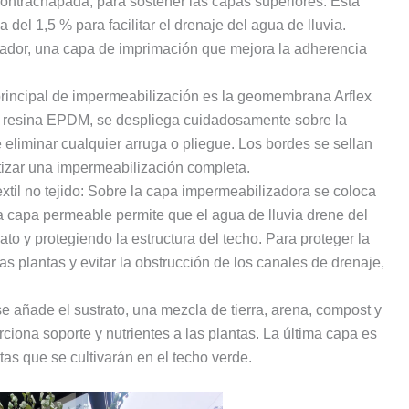
ntrachapada, para sostener las capas superiores. Esta
el 1,5 % para facilitar el drenaje del agua de lluvia.
llador, una capa de imprimación que mejora la adherencia
rincipal de impermeabilización es la geomembrana Arflex
 resina EPDM, se despliega cuidadosamente sobre la
 eliminar cualquier arruga o pliegue. Los bordes se sellan
izar una impermeabilización completa.
il no tejido: Sobre la capa impermeabilizadora se coloca
capa permeable permite que el agua de lluvia drene del
ato y protegiendo la estructura del techo. Para proteger la
s plantas y evitar la obstrucción de los canales de drenaje,
se añade el sustrato, una mezcla de tierra, arena, compost y
ciona soporte y nutrientes a las plantas. La última capa es
tas que se cultivarán en el techo verde.