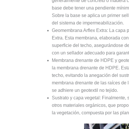
generalmente de concreto o madera co
base debe tener una pendiente mínima d
Sobre la base se aplica un primer se
del sistema de impermeabilización.
Geomembrana Arflex Extra: La capa p
Extra. Esta membrana, elaborada con
superficie del techo, asegurándose de
con un sellador adecuado para garant
Membrana drenante de HDPE y geotext
la membrana drenante de HDPE. Esta 
techo, evitando la anegación del sustr
membrana drenante de las raíces de la
se adhiere un geotextil no tejido.
Sustrato y capa vegetal: Finalmente, 
otros materiales orgánicos, que propor
la vegetación, compuesta por las plan