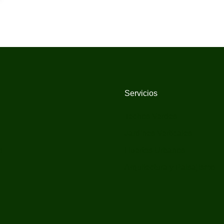
Servicios
Techos Verdes
s
Jardines Verticales
o
Huertos Urbanos
Arquitectura y Paisajismo
o