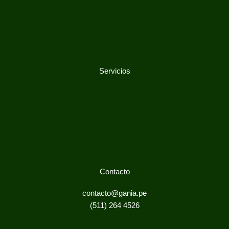
Portafolio
Blog
Contacto
Servicios
Techos Verdes
Jardines Verticales
Huertos Urbanos
Arquitectura y Paisajismo
Contacto
contacto@gania.pe
(511) 264 4526