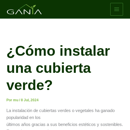
Ir
al
contenido
¿Cómo instalar
una cubierta
verde?
Por
mu
/
8 Jul, 2024
La instalación de cubiertas verdes o vegetales ha ganado
popularidad en los
últimos años gracias a sus beneficios estéticos y sostenibles.