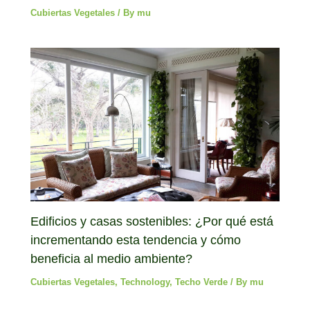
Cubiertas Vegetales
/ By
mu
Edificios y casas sostenibles: ¿Por qué está
incrementando esta tendencia y cómo
beneficia al medio ambiente?
Cubiertas Vegetales
,
Technology
,
Techo Verde
/ By
mu