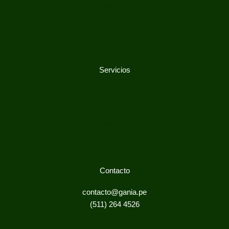
Portafolio
Blog
Contacto
Servicios
Techos Verdes
Jardines Verticales
Huertos Urbanos
Arquitectura y Paisajismo
Contacto
contacto@gania.pe
(511) 264 4526