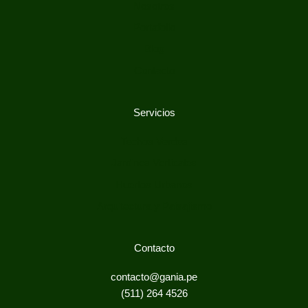
Nosotros
Portafolio
Blog
Contacto
Servicios
Techos Verdes
Jardines Verticales
Huertos Urbanos
Arquitectura y Paisajismo
Contacto
contacto@gania.pe
(511) 264 4526