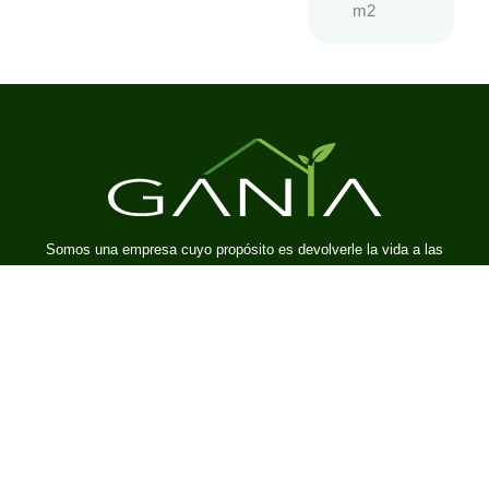
m2
Somos una empresa cuyo propósito es devolverle la vida a las
ciudades y contribuir con la calidad del medio ambiente.
Enlaces
Inicio
Nosotros
Portafolio