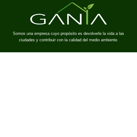
Somos una empresa cuyo propósito es devolverle la vida a las
ciudades y contribuir con la calidad del medio ambiente.
Enlaces
Inicio
Nosotros
Portafolio
Blog
Contacto
Servicios