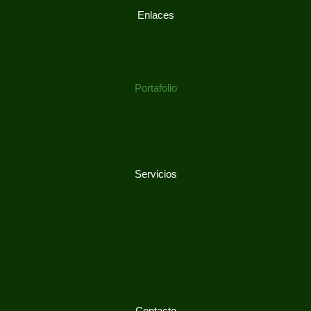
Enlaces
Inicio
Nosotros
Portafolio
Blog
Contacto
Servicios
Techos Verdes
Jardines Verticales
Huertos Urbanos
Arquitectura y Paisajismo