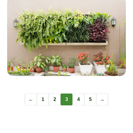
←
1
2
3
4
5
→